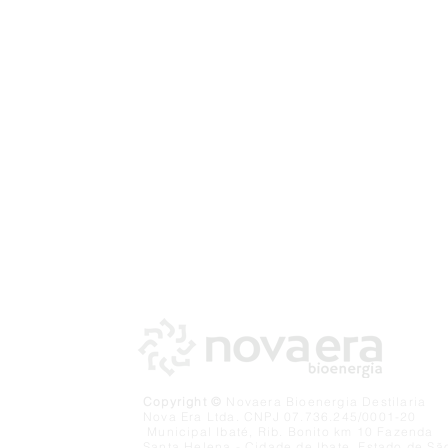
Copyright ©
Novaera Bioenergia Destilaria
Nova Era Ltda. CNPJ 07.736.245/0001-20
Municipal Ibaté, Rib. Bonito km 10 Fazenda
Santa Helena - Cidade de Ibate, Estado de Sã