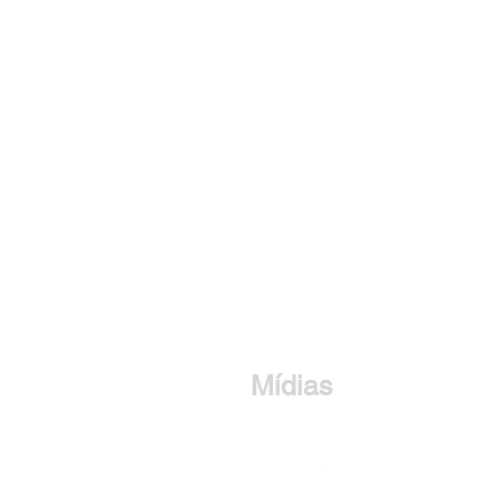
Mídias
om a Novaera