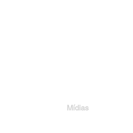
Mídias
om a Novaera