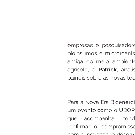
empresas e pesquisadore
bioinsumos e microrganis
amiga do meio ambiente
agrícola, e 
Patrick
, anal
painéis sobre as novas te
Para a Nova Era Bioenergia
um evento como o UDOP L
que acompanhar tend
reafirmar o compromiss
com a inovação, o desemp