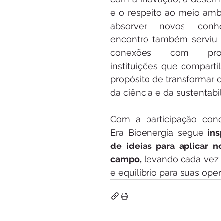
e o respeito ao meio amb
absorver novos conhe
encontro também serviu p
conexões com profi
instituições que compart
propósito de transformar o
da ciência e da sustentabi
Com a participação conc
Era Bioenergia segue
 ins
de ideias para aplicar n
campo, 
levando cada vez m
e equilíbrio para suas ope