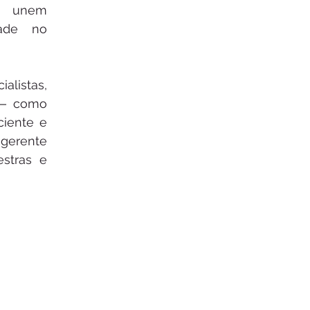
 unem 
ade no 
istas, 
— como 
iente e 
 gerente 
stras e 