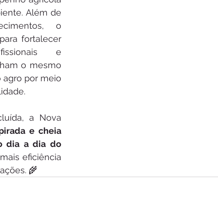
iente. Além de 
cimentos, o 
ara fortalecer 
ssionais e 
ilham o mesmo 
 agro por meio 
lidade.
luída, a Nova 
pirada e cheia 
o dia a dia do 
ais eficiência 
rações. 🌾