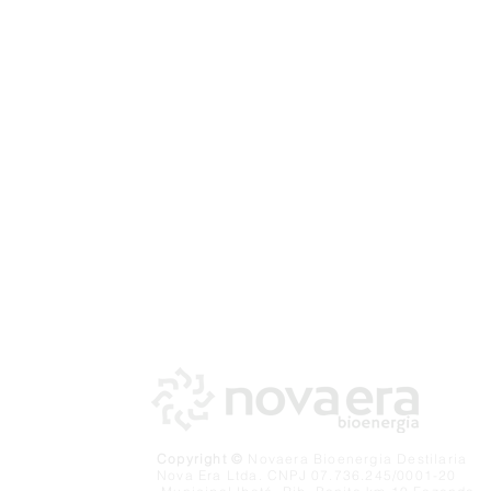
Copyright ©
Novaera Bioenergia Destilaria
Nova Era Ltda. CNPJ 07.736.245/0001-20