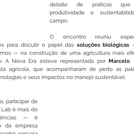
debate de práticas que
produtividade e sustentabilid
campo.
O encontro reuniu especial
s para discutir o papel das 
soluções biológicas
 
mos — na construção de uma agricultura mais efic
. A Nova Era esteve representada por 
Marcelo
,
ista agrícola, que acompanharam de perto as pale
cnologias e seus impactos no manejo sustentável.
, participar de 
ab é mais do 
ências — é 
o da empresa 
enho agrícola 