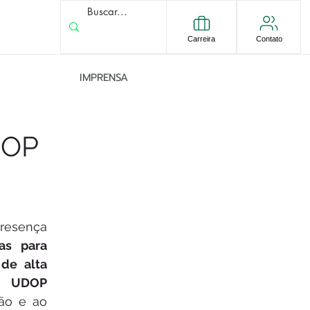
Carreira
Contato
IMPRENSA
DOP
resença 
as para 
de alta 
a 
UDOP 
ão e ao 