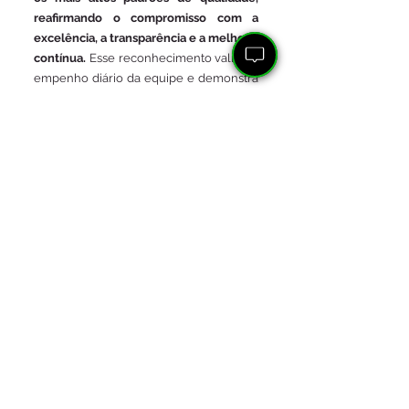
reafirmando o compromisso com a 
excelência, a transparência e a melhoria 
contínua.
 Esse reconhecimento valida o 
empenho diário da equipe e demonstra 
que a busca por inovação e eficiência 
segue firme em todos os setores da 
empresa.
Destaque
Ver tudo
Posts recentes