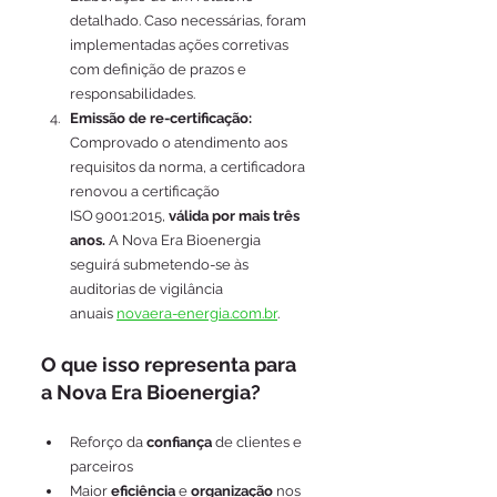
detalhado. Caso necessárias, foram 
implementadas ações corretivas 
com definição de prazos e 
responsabilidades.
Emissão de re-certificação: 
Comprovado o atendimento aos 
requisitos da norma, a certificadora 
renovou a certificação 
ISO 9001:2015, 
válida por mais três 
anos.
 A Nova Era Bioenergia 
seguirá submetendo-se às 
auditorias de vigilância 
anuais 
novaera-energia.com.br
.
O que isso representa para 
a Nova Era Bioenergia?
Reforço da 
confiança
 de clientes e 
parceiros
Maior 
eficiência
 e 
organização
 nos 