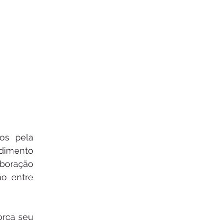
os pela 
dimento 
boração 
 entre 
rça seu 