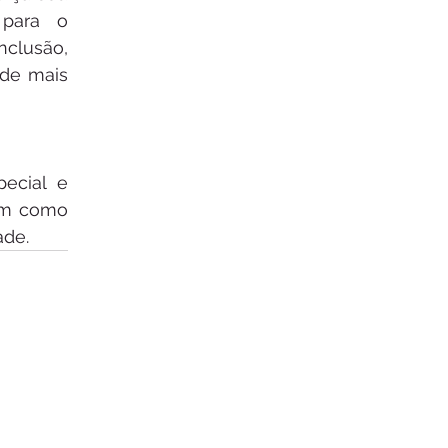
para o 
clusão, 
de mais 
cial e 
im como 
ade.