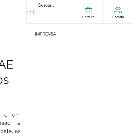
Carreira
Contato
IMPRENSA
PAE
os
e é um 
nião e 
até, as 