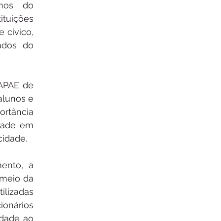
nos do 
tuições 
 cívico, 
dos do 
APAE de 
alunos e 
rtância 
dade em 
cidade.
nto, a 
meio da 
ilizadas 
ionários 
dade ao 