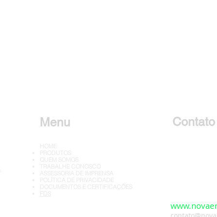
Contato
Menu
HOME
Falar c
PRODUTOS
QUEM SOMOS
TRABALHE CONOSCO
o
ASSESSORIA DE IMPRENSA
Álcool Movendo Navios: O
Nova Era B
POLÍTICA DE PRIVACIDADE
Marco Histórico no Porto de
presença n
DOCUMENTOS E CERTIFICAÇÕES
FDS
Santos
Nacional da
www.novaer
UDOP com 
contato@
nova
dependência